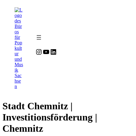
Zum
Inhalt
springen
Instagram
YouTube
LinkedIn
Stadt Chemnitz |
Investitionsförderung |
Chemnitz