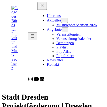
Zum
Inhalt
springen
Über uns
Aktuelles
Musikreport Sachsen 2026
Angebote
Veranstaltungen
Veranstaltungskalender
Beratungen
Playlist
Pop Atlas
Pop fördern
Newsletter
Kontakt
Instagram
YouTube
LinkedIn
Stadt Dresden |
Projektförderung | Dresden