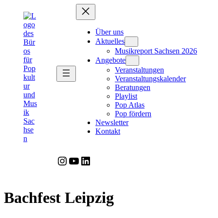
Zum
Inhalt
springen
Über uns
Aktuelles
Musikreport Sachsen 2026
Angebote
Veranstaltungen
Veranstaltungskalender
Beratungen
Playlist
Pop Atlas
Pop fördern
Newsletter
Kontakt
Instagram
YouTube
LinkedIn
Bachfest Leipzig