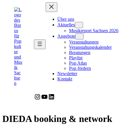
Zum
Inhalt
springen
Über uns
Aktuelles
Musikreport Sachsen 2026
Angebote
Veranstaltungen
Veranstaltungskalender
Beratungen
Playlist
Pop Atlas
Pop fördern
Newsletter
Kontakt
Instagram
YouTube
LinkedIn
DIEDA booking & network