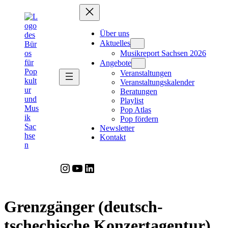
Zum
Inhalt
springen
Über uns
Aktuelles
Musikreport Sachsen 2026
Angebote
Veranstaltungen
Veranstaltungskalender
Beratungen
Playlist
Pop Atlas
Pop fördern
Newsletter
Kontakt
Instagram
YouTube
LinkedIn
Grenzgänger (deutsch-
tschechische Konzertagentur)