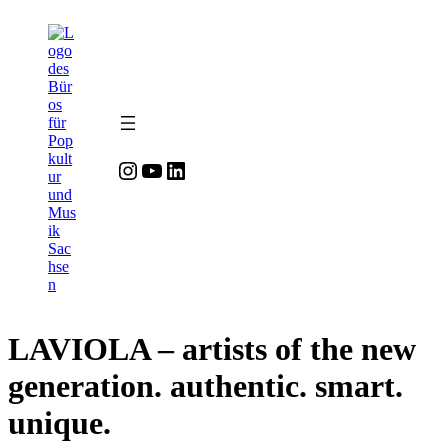
Zum
Inhalt
springen
Instagram
YouTube
LinkedIn
LAVIOLA – artists of the new
generation. authentic. smart.
unique.