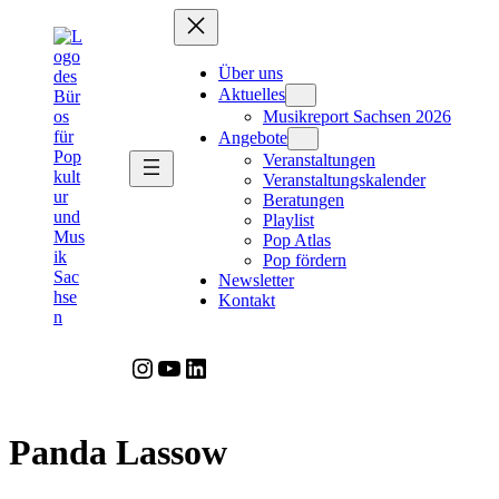
Zum
Inhalt
springen
Über uns
Aktuelles
Musikreport Sachsen 2026
Angebote
Veranstaltungen
Veranstaltungskalender
Beratungen
Playlist
Pop Atlas
Pop fördern
Newsletter
Kontakt
Instagram
YouTube
LinkedIn
Panda Lassow