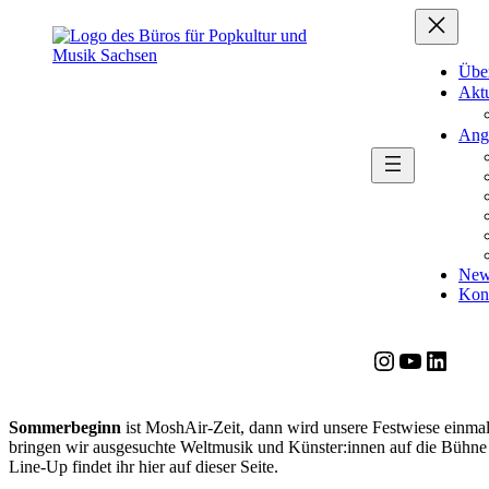
Zum
Zum
Inhalt
Inhalt
springen
springen
Übe
Aktu
Ang
News
Kon
Instagram
YouTube
LinkedIn
Sommerbeginn
ist MoshAir-Zeit, dann wird unsere Festwiese einmal
bringen wir ausgesuchte Weltmusik und Künster:innen auf die Bühne 
Line-Up findet ihr hier auf dieser Seite.