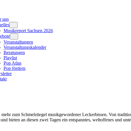
r uns
elles
Musikreport Sachsen 2026
ebote
Veranstaltungen
Veranstaltungskalender
Beratungen
Playlist
Pop Atlas
Pop fördern
letter
takt
 mehr zum Schmelztiegel musikgewordener Leckerbissen. Von traditionel
und bieten an diesen zwei Tagen ein entspanntes, weltoffenes und unt