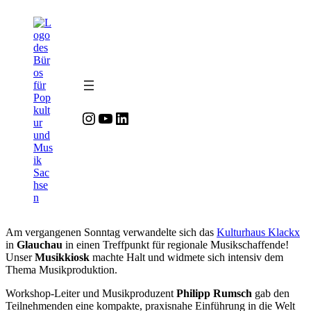
Zum
Zum
Inhalt
Inhalt
springen
springen
Instagram
YouTube
LinkedIn
Am vergangenen Sonntag verwandelte sich das
Kulturhaus Klackx
in
Glauchau
in einen Treffpunkt für regionale Musikschaffende!
Unser
Musikkiosk
machte Halt und widmete sich intensiv dem
Thema Musikproduktion.
Workshop-Leiter und Musikproduzent
Philipp
Rumsch
gab den
Teilnehmenden eine kompakte, praxisnahe Einführung in die Welt