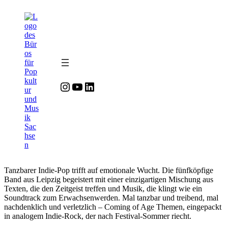
Zum
Zum
Inhalt
Inhalt
springen
springen
Instagram
YouTube
LinkedIn
Tanzbarer Indie-Pop trifft auf emotionale Wucht. Die fünfköpfige
Band aus Leipzig begeistert mit einer einzigartigen Mischung aus
Texten, die den Zeitgeist treffen und Musik, die klingt wie ein
Soundtrack zum Erwachsenwerden. Mal tanzbar und treibend, mal
nachdenklich und verletzlich – Coming of Age Themen, eingepackt
in analogem Indie-Rock, der nach Festival-Sommer riecht.