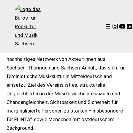
Zum
Inhalt
springen
Instagram
YouTube
LinkedIn
Zum
Wellemachen e.V. ist ein unabhängiger Verein und ein
Inhalt
nachhaltiges Netzwerk von Akteur:innen aus
springen
Sachsen, Thüringen und Sachsen-Anhalt, das sich für
feministische Musikkultur in Mitteldeutschland
einsetzt. Ziel des Vereins ist es, strukturelle
Ungleichheiten in der Musikbranche abzubauen und
Chancengleichheit, Sichtbarkeit und Sicherheit für
marginalisierte Personen zu stärken – insbesondere
für FLINTA* sowie Menschen mit ostdeutschem
Background.