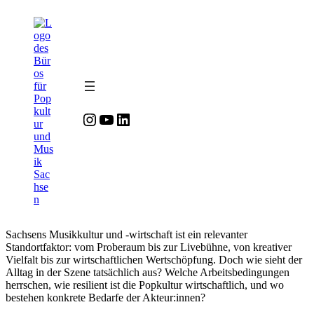
Zum
Zum
Inhalt
Inhalt
springen
springen
Instagram
YouTube
LinkedIn
Sachsens Musikkultur und -wirtschaft ist ein relevanter
Standortfaktor: vom Proberaum bis zur Livebühne, von kreativer
Vielfalt bis zur wirtschaftlichen Wertschöpfung. Doch wie sieht der
Alltag in der Szene tatsächlich aus? Welche Arbeitsbedingungen
herrschen, wie resilient ist die Popkultur wirtschaftlich, und wo
bestehen konkrete Bedarfe der Akteur:innen?