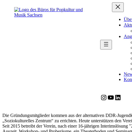
Zum
Zum
Inhalt
Inhalt
springen
springen
Übe
Aktu
Ang
News
Kon
Instagram
YouTube
LinkedIn
Die Gründungsmitglieder kommen aus der alternativen DDR-Jugendkul
„Soziokulturelles Zentrum“ zu errichten. Heute unterstützen den Vere
Seit 2015 betreibt der Verein, nach einer 16-jährigen Interimslösun
Auszeit, Workshop- und Proberäume, ein Theaterboden und Seminarrä