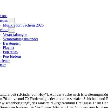
r uns
elles
Musikreport Sachsen 2026
ebote
Veranstaltungen
Veranstaltungskalender
Beratungen
Playlist
Pop Atlas
Pop fördern
letter
takt
turarbeit („Kinder von Hoy“). Auf der Suche nach Erweiterungsmöglic
in 70 aktive und 70 Fördermitglieder aus allen sozialen Schichten und 
g "Zwischenbelegung", das sanierte "Bürgerzentrum Braugasse 1" im Her
ume den Nutzern zur Verfügung. Hier wird das Gundermann-Erbe gepfl